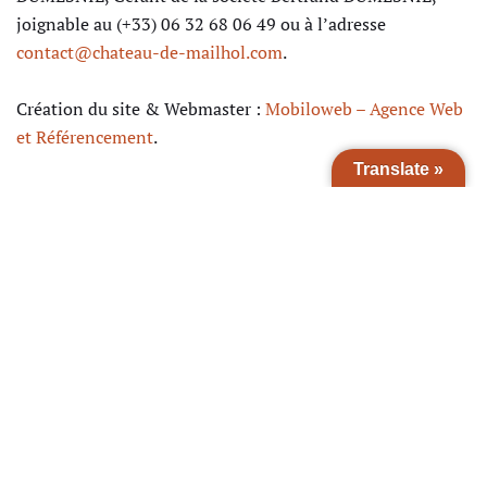
joignable au (+33) 06 32 68 06 49 ou à l’adresse
contact@chateau-de-mailhol.com
.
Création du site & Webmaster :
Mobiloweb – Agence Web
et Référencement
.
Translate »
Le site est hébergé par OVH SAS : 2 rue Kellermann – BP
80157 59053 ROUBAIX CEDEX 1. Les informations
concernant la collecte et le traitement des données
personnelles (politique et déclaration) sont fournies dans
la charte de données personnelles du site.
Tous droits réservés – 23 juin 2022
"Ils parlent de nous